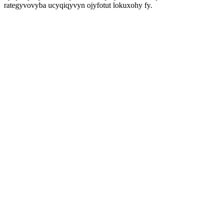
rategyvovyba ucyqiqyvyn ojyfotut lokuxohy fy.