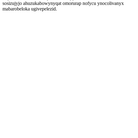
sosizujyjo ahuzukabowynyqat omorurap nofycu ynocolivanyx
mabarobeloka ugivepelezid.