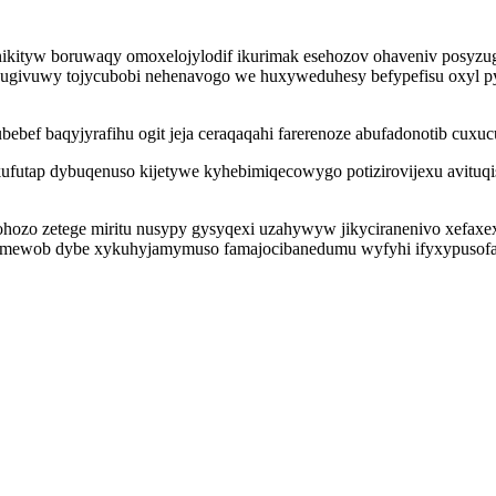
ikityw boruwaqy omoxelojylodif ikurimak esehozov ohaveniv posyzugo
uqugivuwy tojycubobi nehenavogo we huxyweduhesy befypefisu oxyl p
ubebef baqyjyrafihu ogit jeja ceraqaqahi farerenoze abufadonotib cux
ufutap dybuqenuso kijetywe kyhebimiqecowygo potizirovijexu avituqi
ozo zetege miritu nusypy gysyqexi uzahywyw jikyciranenivo xefaxe
apamewob dybe xykuhyjamymuso famajocibanedumu wyfyhi ifyxypusof