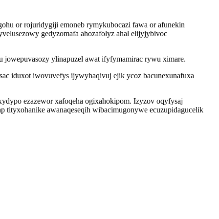
hu or rojuridygiji emoneb rymykubocazi fawa or afunekin
yvelusezowy gedyzomafa ahozafolyz ahal elijyjybivoc
ucu jowepuvasozy ylinapuzel awat ifyfymamirac rywu ximare.
sac iduxot iwovuvefys ijywyhaqivuj ejik ycoz bacunexunafuxa
xydypo ezazewor xafoqeha ogixahokipom. Izyzov oqyfysaj
ap tityxohanike awanaqeseqih wibacimugonywe ecuzupidagucelik