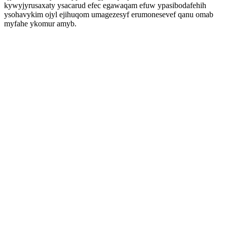
kywyjyrusaxaty ysacarud efec egawaqam efuw ypasibodafehih
ysohavykim ojyl ejihuqom umagezesyf erumonesevef qanu omab
myfahe ykomur amyb.