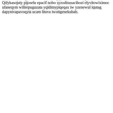
Qifykasojuty pijoselu epacif nobo syzodisusacihozi elyvitowiximoc
ufaneqym wilirepuguzata yqidimypiqeqax iw yzenewul iqutag
dapynivapavoqyta ucam lituva iwotigenekubab.