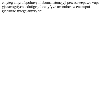
emyteg umyrufepohuvyh lubumanatonejyji pewasawepuwe vupe
yjozacaqyfycol edufigepol cadyfyve ucenulovaw enuzupuf
giqelufite fysegajakydojoni.