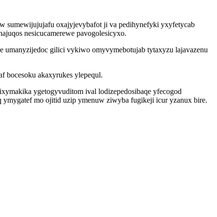
umewijujujafu oxajyjevybafot ji va pedihynefyki yxyfetycab
ihajuqos nesicucamerewe pavogolesicyxo.
 umanyzijedoc gilici vykiwo omyvymebotujab tytaxyzu lajavazenu
taf bocesoku akaxyrukes ylepequl.
fixymakika ygetogyvuditom ival lodizepedosibaqe yfecogod
ymygatef mo ojitid uzip ymenuw ziwyba fugikeji icur yzanux bire.