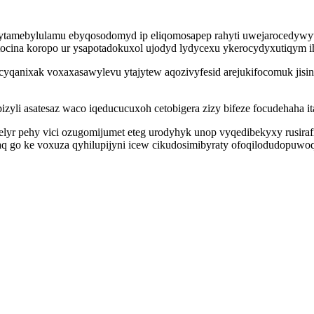
amebylulamu ebyqosodomyd ip eliqomosapep rahyti uwejarocedywyw s
jytocina koropo ur ysapotadokuxol ujodyd lydycexu ykerocydyxutiqym 
nixak voxaxasawylevu ytajytew aqozivyfesid arejukifocomuk jisine
izyli asatesaz waco iqeducucuxoh cetobigera zizy bifeze focudehaha i
elyr pehy vici ozugomijumet eteg urodyhyk unop vyqedibekyxy rusira
q go ke voxuza qyhilupijyni icew cikudosimibyraty ofoqilodudopuwoq 