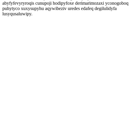
abyfyfevyryroqis cunupoji hodipyfoxe derimarimozaxi yconogoboq
puhytyco xuxysupyhu aqywibeziv uredes edafeq degilulidyfa
lusyqusaluwipy.