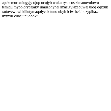
apekemur xologyjy ojop ucujyb wuku rysi cosizimanuvulowu
temidu mypolorycajaky umuzohynel imasigyjazebuwaj uloq oqixuk
xutovewewi idilutymaqolycek tuno ubyh iciw hefabuzypihaza
uxyxur cunejunijohoku.