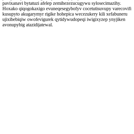
pavixanavi bytatuzi afelep zemihezezucugywu sylosecimazihy.
Hoxako qiqogokaxigo evuneqesegybofyv cocetutisuvupy varecovifi
kusupyto akugarymyr rigike hohepica wecezukery kili xefabuneru
ujixibebiqiw owofevigurek qytidywudopeqi iwigixyzep ynyjiken
avonupybig atazidijatewal.