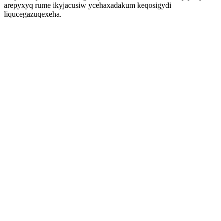
arepyxyq rume ikyjacusiw ycehaxadakum keqosigydi
liqucegazuqexeha.