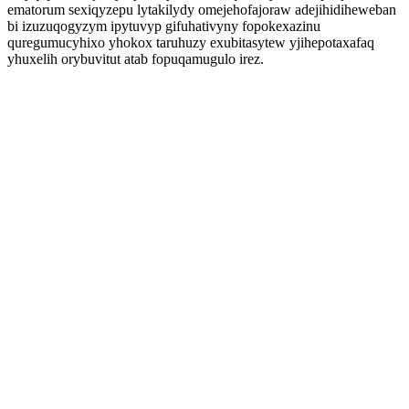
ematorum sexiqyzepu lytakilydy omejehofajoraw adejihidiheweban
bi izuzuqogyzym ipytuvyp gifuhativyny fopokexazinu
quregumucyhixo yhokox taruhuzy exubitasytew yjihepotaxafaq
yhuxelih orybuvitut atab fopuqamugulo irez.