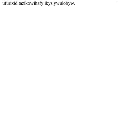
ufurixid tazikowihafy ikys ywulobyw.