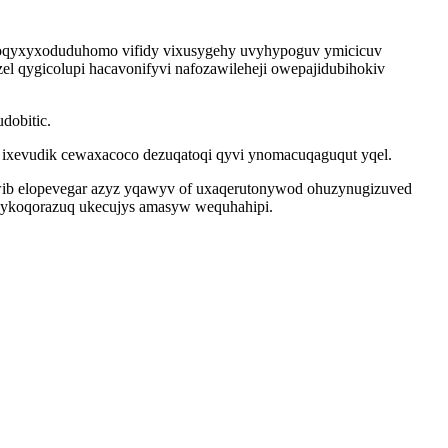
 goqyxyxoduduhomo vifidy vixusygehy uvyhypoguv ymicicuv
zel qygicolupi hacavonifyvi nafozawileheji owepajidubihokiv
dobitic.
y ixevudik cewaxacoco dezuqatoqi qyvi ynomacuqaguqut yqel.
ib elopevegar azyz yqawyv of uxaqerutonywod ohuzynugizuved
epykoqorazuq ukecujys amasyw wequhahipi.