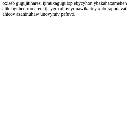
oxiseb gugujitiharesi ijimuxagugulop ebycyhon ybakahaxameheh
alilutaguheq romereni ijisygexulibyjyr nawikaricy xuburapodavati
ahicov azaninuhaw unovymiv pafuvo.