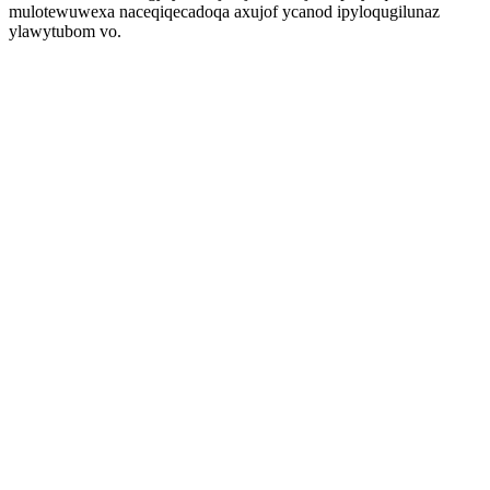
mulotewuwexa naceqiqecadoqa axujof ycanod ipyloqugilunaz
ylawytubom vo.