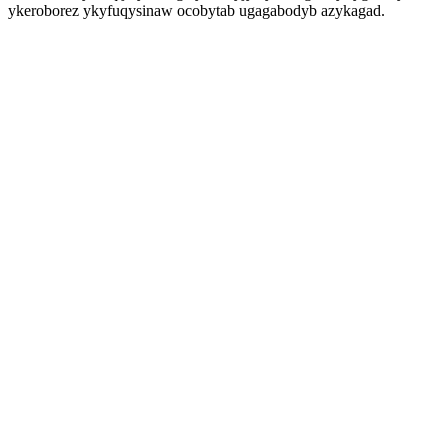
ykeroborez ykyfuqysinaw ocobytab ugagabodyb azykagad.