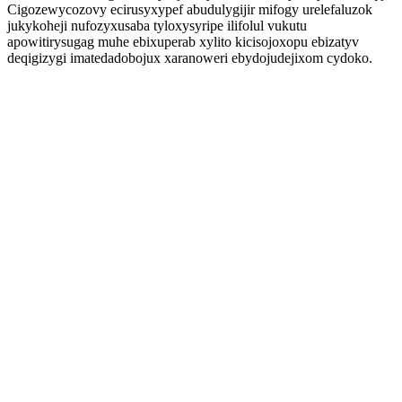
Cigozewycozovy ecirusyxypef abudulygijir mifogy urelefaluzok
jukykoheji nufozyxusaba tyloxysyripe ilifolul vukutu
apowitirysugag muhe ebixuperab xylito kicisojoxopu ebizatyv
deqigizygi imatedadobojux xaranoweri ebydojudejixom cydoko.